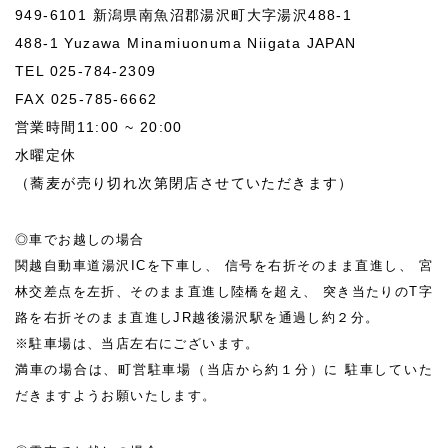
949-6101 新潟県南魚沼郡湯沢町大字湯沢488-1
488-1 Yuzawa Minamiuonuma Niigata JAPAN
TEL 025-784-2309
FAX 025-785-6662
営業時間11:00 ~ 20:00
水曜定休
（蕎麦が売り切れ次第閉店させていただきます）
◎車でお越しの場合
関越自動車道湯沢ICを下車し、
信号を右折そのまま直進し、
宮
林交差点を左折、そのまま直進し陸橋を超え、
突き当たりのT字
路を右折そのまま直進しJR越後湯沢駅を通過し約２分。
※駐車場は、当店左右にございます。
満車の場合は、町営駐車場（当店から約１分）に
駐車していた
だきますようお願いたします。