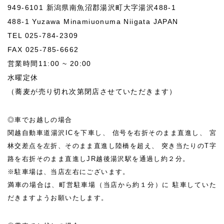
949-6101 新潟県南魚沼郡湯沢町大字湯沢488-1
488-1 Yuzawa Minamiuonuma Niigata JAPAN
TEL 025-784-2309
FAX 025-785-6662
営業時間11:00 ~ 20:00
水曜定休
（蕎麦が売り切れ次第閉店させていただきます）
◎車でお越しの場合
関越自動車道湯沢ICを下車し、
信号を右折そのまま直進し、
宮
林交差点を左折、そのまま直進し陸橋を超え、
突き当たりのT字
路を右折そのまま直進しJR越後湯沢駅を通過し約２分。
※駐車場は、当店左右にございます。
満車の場合は、町営駐車場（当店から約１分）に
駐車していた
だきますようお願いたします。