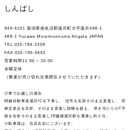
しんばし
949-6101 新潟県南魚沼郡湯沢町大字湯沢488-1
488-1 Yuzawa Minamiuonuma Niigata JAPAN
TEL 025-784-2309
FAX 025-785-6662
営業時間11:00 ~ 20:00
水曜定休
（蕎麦が売り切れ次第閉店させていただきます）
◎車でお越しの場合
関越自動車道湯沢ICを下車し、
信号を右折そのまま直進し、
宮
林交差点を左折、そのまま直進し陸橋を超え、
突き当たりのT字
路を右折そのまま直進しJR越後湯沢駅を通過し約２分。
※駐車場は、当店左右にございます。